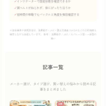
✓
インジケーターで固定状態を確認できるか
✓
肩ベルトがねじれず、体にぴったり沿うか
✓
短時間の移動でもバックルと角度を毎回確認する
※安全基準や使用目安は、消費者庁・JAF・国土交通省/NASVAなどの公的情報も
確認しながら作成しています。 参考：
消費者庁
/
JAF
/
セパレート型・一体型の
違い
記事一覧
メーカー選び、タイプ選び、買い替えの悩みから読める記
事をまとめました
比較
比較