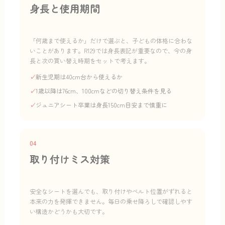
身長と使用期間
「何歳まで使えるか」だけで選ぶと、子どもの体格に合わな
いことがあります。R129では身長表記が重要なので、今の身
長と次の買い替え時期をセットで考えます。
✓
新生児期は40cm台から使えるか
✓
1歳以降は76cm、100cmなどの切り替え条件を見る
✓
ジュニアシート卒業は身長150cm目安まで慎重に
04
取り付けミス対策
安全なシートを選んでも、取り付けやベルト位置がずれると
本来の力を発揮できません。毎日の乗せ降ろしで確認しやす
い構造かどうかも大切です。