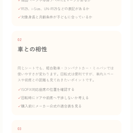
✓
商品ページや本体ラベルにEマークがあるか
✓
R129、i-Size、UN-R129などの表記があるか
✓
対象身長と月齢条件が子どもに合っているか
02
車との相性
同じシートでも、軽自動車・コンパクトカー・ミニバンでは
使いやすさが変わります。回転式は便利ですが、車内スペー
スや前席との距離も見ておきたいポイントです。
✓
ISOFIX対応座席の位置を確認する
✓
回転時にドアや前席へ干渉しないか考える
✓
購入前にメーカー公式の適合表を見る
03