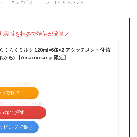
ン
ネックピロー
シートベルトパット
乳実感を持参で準備が簡単／
らくらくミルク 120ml×6缶×2 アタッチメント付 液
から) 【Amazon.co.jp 限定】
定タイムセール開催中／
zonで探す
物マラソンでポイント11倍／
市場で探す
ョッピングで探す