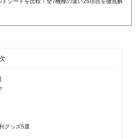
ドシートを比較！全7機種の違い25項目を徹底解
次
選
ク
利グッズ5選