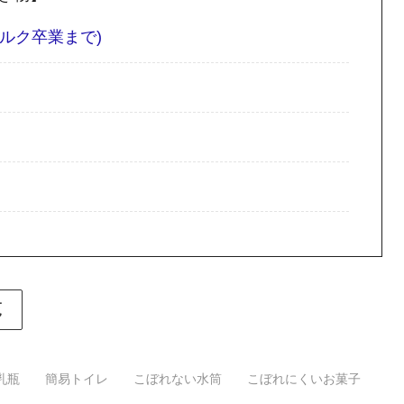
ルク卒業まで)
覧
乳瓶
簡易トイレ
こぼれない水筒
こぼれにくいお菓子