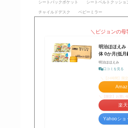
シートバックポケット
シートベルトクッショ
チャイルドデスク
ベビーミラー
＼ピジョンの母
明治ほほえみ 
体 0か月(低月齢
明治ほほえみ
口コミを見る
＼【24時間】限
Ama
＼【限定】お買い
楽天
Yahooシ