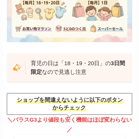
育児の日は「18・19・20日」の
3日間
限定
なので見逃し注意
ショップを間違えないように以下のボタン
からチェック
＼パラスG3より値段も安く機能はほぼ変わらない
／