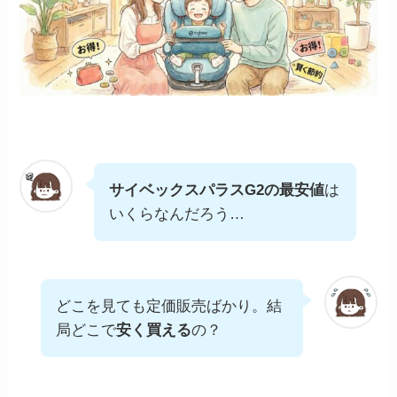
サイベックスパラスG2の最安値
は
いくらなんだろう…
どこを見ても定価販売ばかり。結
局どこで
安く買える
の？