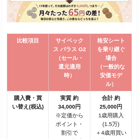
比較項目
サイベック
格安シート
ス パラス G2
を乗り継ぐ
（セール・
場合
還元適用
（一般的な
時）
安価モデ
ル）
購入費・買
実質 約
合計 約
い替え(税込)
34,000円
25,000円
※定価から
1歳用購入
ポイント・
(1.5万)
割引で
＋4歳用買い