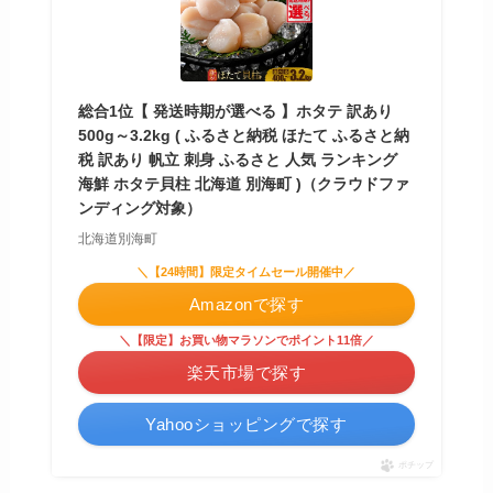
総合1位【 発送時期が選べる 】ホタテ 訳あり
500g～3.2kg ( ふるさと納税 ほたて ふるさと納
税 訳あり 帆立 刺身 ふるさと 人気 ランキング
海鮮 ホタテ貝柱 北海道 別海町 )（クラウドファ
ンディング対象）
北海道別海町
＼【24時間】限定タイムセール開催中／
Amazonで探す
＼【限定】お買い物マラソンでポイント11倍／
楽天市場で探す
Yahooショッピングで探す
ポチップ