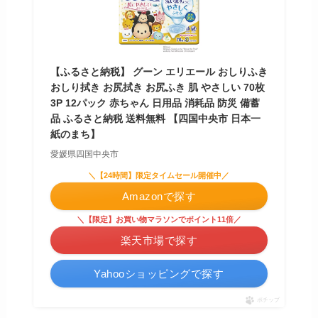
【ふるさと納税】 グーン エリエール おしりふき
おしり拭き お尻拭き お尻ふき 肌 やさしい 70枚
3P 12パック 赤ちゃん 日用品 消耗品 防災 備蓄
品 ふるさと納税 送料無料 【四国中央市 日本一
紙のまち】
愛媛県四国中央市
＼【24時間】限定タイムセール開催中／
Amazonで探す
＼【限定】お買い物マラソンでポイント11倍／
楽天市場で探す
Yahooショッピングで探す
ポチップ