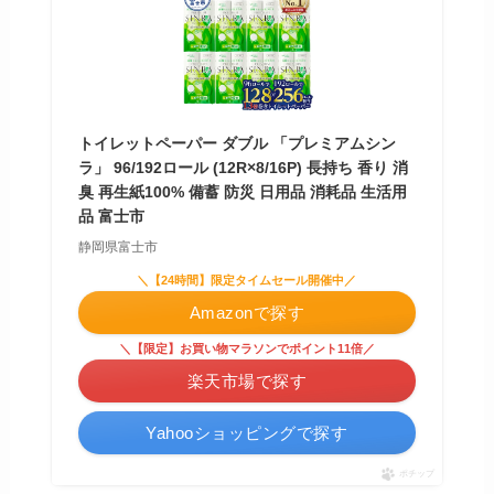
トイレットペーパー ダブル 「プレミアムシン
ラ」 96/192ロール (12R×8/16P) 長持ち 香り 消
臭 再生紙100% 備蓄 防災 日用品 消耗品 生活用
品 富士市
静岡県富士市
＼【24時間】限定タイムセール開催中／
Amazonで探す
＼【限定】お買い物マラソンでポイント11倍／
楽天市場で探す
Yahooショッピングで探す
ポチップ