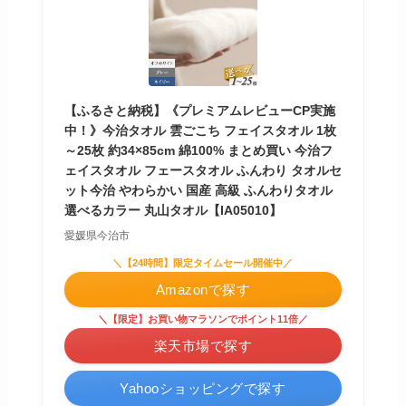
【ふるさと納税】《プレミアムレビューCP実施
中！》今治タオル 雲ごこち フェイスタオル 1枚
～25枚 約34×85cm 綿100% まとめ買い 今治フ
ェイスタオル フェースタオル ふんわり タオルセ
ット今治 やわらかい 国産 高級 ふんわりタオル
選べるカラー 丸山タオル【IA05010】
愛媛県今治市
＼【24時間】限定タイムセール開催中／
Amazonで探す
＼【限定】お買い物マラソンでポイント11倍／
楽天市場で探す
Yahooショッピングで探す