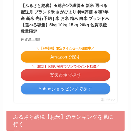
【ふるさと納税】★総合1位獲得★ 新米 選べる
配送月 ブランド米 さがびより 特A評価 令和7年
産 新米 先行予約 | 米 お米 精米 白米 ブランド米
【選べる容量】5kg 10kg 15kg 20kg 佐賀県産
数量限定
佐賀県上峰町
＼【24時間】限定タイムセール開催中／
Amazonで探す
＼【限定】お買い物マラソンでポイント11倍／
楽天市場で探す
Yahooショッピングで探す
ポチップ
ふるさと納税【お米】のランキングを見に
行く