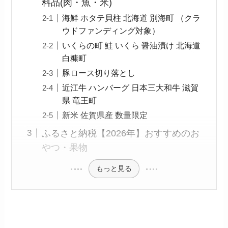
料品(肉・魚・米)
海鮮 ホタテ貝柱 北海道 別海町 （クラ
ウドファンディング対象）
いくらの町 鮭 いくら 醤油漬け 北海道
白糠町
豚ロース切り落とし
近江牛 ハンバーグ 日本三大和牛 滋賀
県 竜王町
新米 佐賀県産 数量限定
ふるさと納税【2026年】おすすめのお
やつ・果物
もっと見る