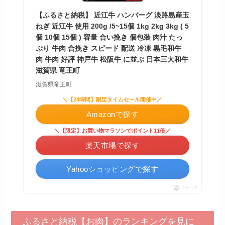
【ふるさと納税】 近江牛 ハンバーグ 淡路島産玉
ねぎ 近江牛 使用 200g /5~15個 1kg 2kg 3kg ( 5
個 10個 15個 ) 容量 合い挽き 個包装 肉汁 たっ
ぷり 牛肉 合挽き スピード 配送 冷凍 黒毛和牛
肉 牛肉 好評 神戸牛 松阪牛 に並ぶ 日本三大和牛
滋賀県 竜王町
滋賀県竜王町
＼【24時間】限定タイムセール開催中／
Amazonで探す
＼【限定】お買い物マラソンでポイント11倍／
楽天市場で探す
Yahooショッピングで探す
ポチップ
ふるさと納税【お肉】のランキングを見に