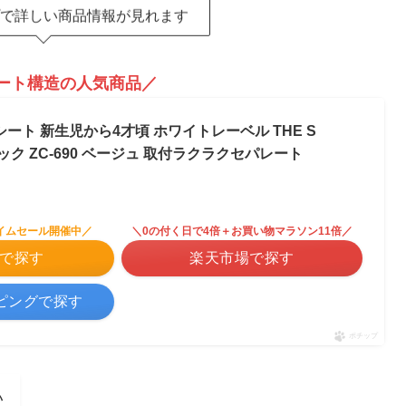
で詳しい商品情報が見れます
ート構造の人気商品／
ート 新生児から4才頃 ホワイトレーベル THE S
ョック ZC-690 ベージュ 取付ラクラクセパレート
イムセール開催中／
＼0の付く日で4倍＋お買い物マラソン11倍／
nで探す
楽天市場で探す
ッピングで探す
ポチップ
い