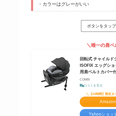
・カラーはグレーがいい
ボタンをタップ
＼唯一の肩ベ
回転式 チャイルドシ
ISOFIX エッグシ
用肩ベルトカバー
COMBI
口コミを見る
＼【24時間】限定タ
Amazo
Yahooショ