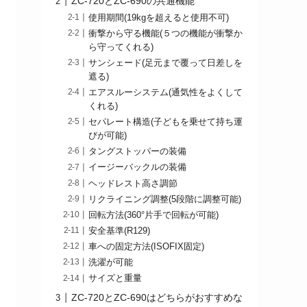
ZC-720とZC-690の共通機能
使用期間(19kgを超えると使用不可)
衝撃から守る機能(５つの機能が衝撃か
ら守ってくれる)
サンシェード(足元まで覆って日差しを
遮る)
エアスルーシステム(通気性をよくして
くれる)
セパレート構造(子どもを乗せて持ち運
びが可能)
タングストッパーの装備
イージーバックルの装備
ヘッドレスト高さ調節
リクライニング調整(5段階に調整可能)
回転方法(360°片手で回転が可能)
安全基準(R129)
車への固定方法(ISOFIX固定)
洗濯が可能
サイズと重量
ZC-720とZC-690はどちらがおすすめな