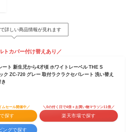
で詳しい商品情報が見れます
ルトカバー付け替えあり／
ート 新生児から4才頃 ホワイトレーベル THE S
ョック ZC-720 グレー 取付ラクラクセパレート 洗い替え
付き
イムセール開催中／
＼0の付く日で4倍＋お買い物マラソン11倍／
nで探す
楽天市場で探す
ッピングで探す