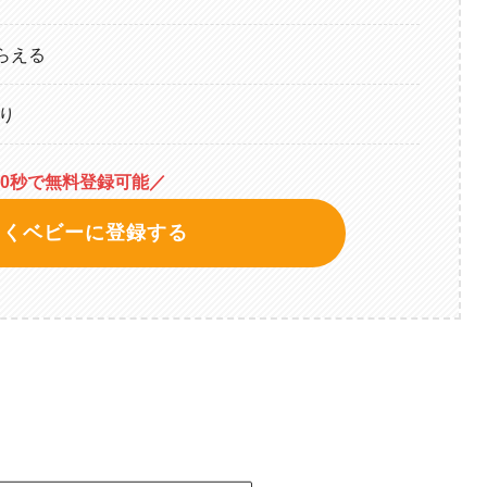
らえる
り
30秒で無料登録可能／
らくベビーに登録する