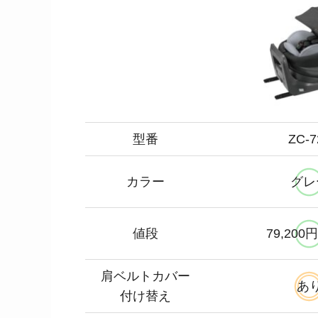
型番
ZC-7
カラー
グレ
値段
79,200
肩ベルトカバー
あ
付け替え