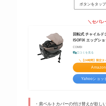
ボタンをタップ
＼セパレ
回転式 チャイルドシ
ISOFIX エッグシ
COMBI
口コミを見る
＼【24時間】限定タ
Amazo
Yahooショ
・肩ベルトカバーの付け替えが欲し